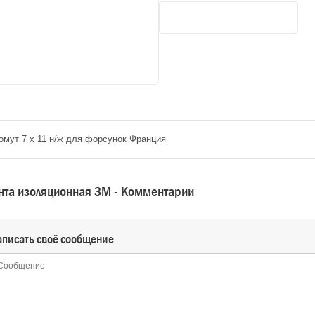
омут 7 x 11 н/ж для форсунок Франция
нта изоляционная 3М - Комментарии
аписать своё сообщение