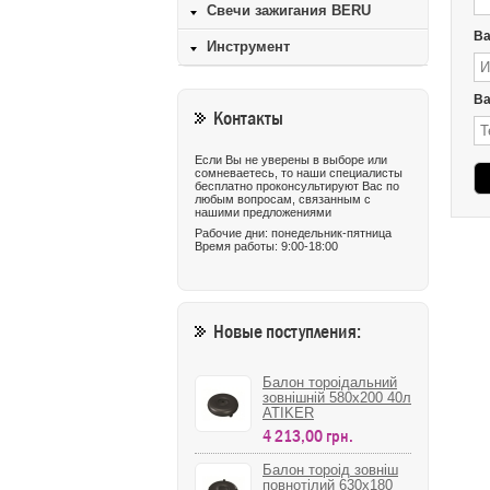
Свечи зажигания BERU
В
Инструмент
Ва
Контакты
Если Вы не уверены в выборе или
сомневаетесь, то наши специалисты
бесплатно проконсультируют Вас по
любым вопросам, связанным с
нашими предложениями
Рабочие дни: понедельник-пятница
Время работы: 9:00-18:00
Новые поступления:
Балон тороідальний
зовнішній 580х200 40л
ATIKER
4 213,00 грн.
Балон тороід зовніш
повнотілий 630х180