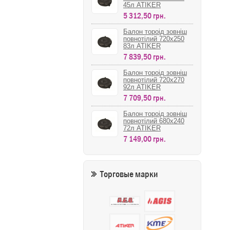
45л ATIKER
5 312,50 грн.
Балон тороід зовніш
повнотілий 720х250
83л ATIKER
7 839,50 грн.
Балон тороід зовніш
повнотілий 720х270
92л ATIKER
7 709,50 грн.
Балон тороід зовніш
повнотілий 680х240
72л ATIKER
7 149,00 грн.
Торговые марки