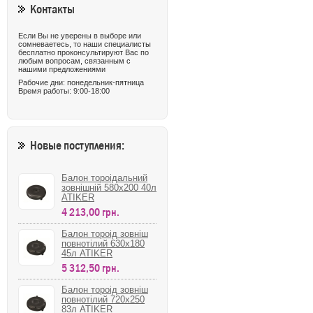
Контакты
Если Вы не уверены в выборе или
сомневаетесь, то наши специалисты
бесплатно проконсультируют Вас по
любым вопросам, связанным с
нашими предложениями
Рабочие дни: понедельник-пятница
Время работы: 9:00-18:00
Новые поступления:
Балон тороідальний
зовнішній 580х200 40л
ATIKER
4 213,00 грн.
Балон тороід зовніш
повнотілий 630х180
45л ATIKER
5 312,50 грн.
Балон тороід зовніш
повнотілий 720х250
83л ATIKER