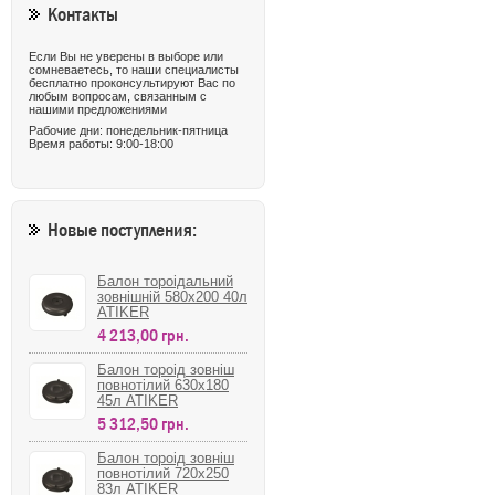
Контакты
Если Вы не уверены в выборе или
сомневаетесь, то наши специалисты
бесплатно проконсультируют Вас по
любым вопросам, связанным с
нашими предложениями
Рабочие дни: понедельник-пятница
Время работы: 9:00-18:00
Новые поступления:
Балон тороідальний
зовнішній 580х200 40л
ATIKER
4 213,00 грн.
Балон тороід зовніш
повнотілий 630х180
45л ATIKER
5 312,50 грн.
Балон тороід зовніш
повнотілий 720х250
83л ATIKER