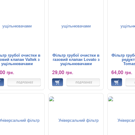
ьтр грубої очистки в
Фільтр грубої очистки в
Фільтр груб
зовий клапан Valtek з
газовий клапан Lovato з
редукт
ущільнювачами
ущільнювачами
Tomase
ущільн
,00
29,00
64,00
грн.
грн.
грн.