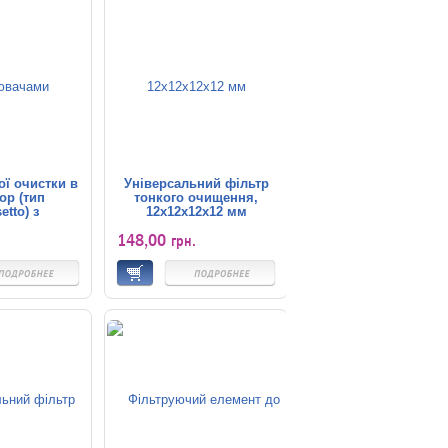
ої очистки в
Універсальний фільтр
ор (тип
тонкого очищення,
tto) з
12x12x12x12 мм
ювачами
148,00
грн.