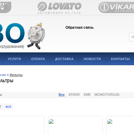
Обратная связь
УСЛУГИ
ОПЛАТА
ДОСТАВКА
НОВОСТИ
КОНТАКТЫ
вная
»
Фильтры
льтры
ы
Все
ATIKER
KME
MGMOTORGAS
2
всё