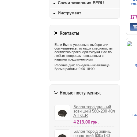
Свечи зажигания BERU
то
Инструмент
17
Контакты
Если Вы не уверены в выборе или
сомневаетесь, то наши специалисты
бесплатно проконсультируют Вас по
любым вопросам, связанным с
нашими предложениями
Рабочие дни: понедельник-пятница
Время работы: 9:00-18:00
Новые поступления:
Балон тороідальний
зовнішній 580х200 40л
ATIKER
4 213,00 грн.
Балон тороід зовніш
повнотілий 630х180