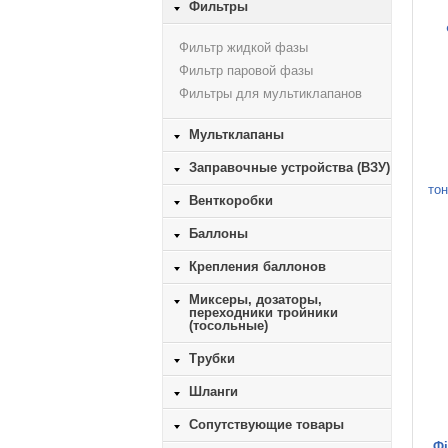
Фильтры
Фильтр жидкой фазы
Фильтр паровой фазы
Фильтры для мультиклапанов
Мультклапаны
Заправочные устройства (ВЗУ)
Венткоробки
Баллоны
Крепления баллонов
Миксеры, дозаторы,
переходники тройники
(тосольные)
Трубки
Шланги
Сопутствующие товары
Фі