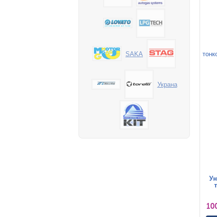
SAKA
Украна
Ун
10