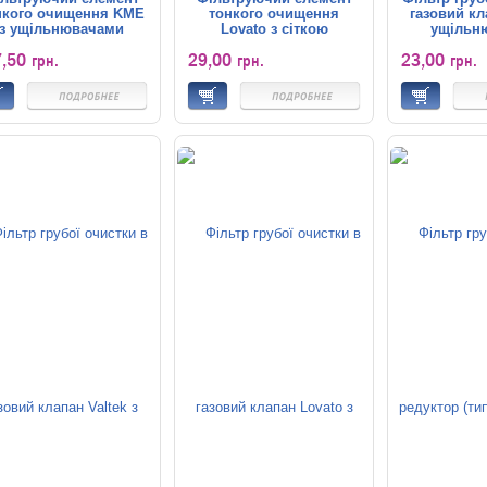
нкого очищення KME
тонкого очищення
газовий кл
з ущільнювачами
Lovato з сіткою
ущільн
7,50
29,00
23,00
грн.
грн.
грн.