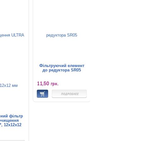
Фільтруючий елемент
до редуктора SR05
11,50
грн.
ний фільтр
очищення
, 12x12x12
м