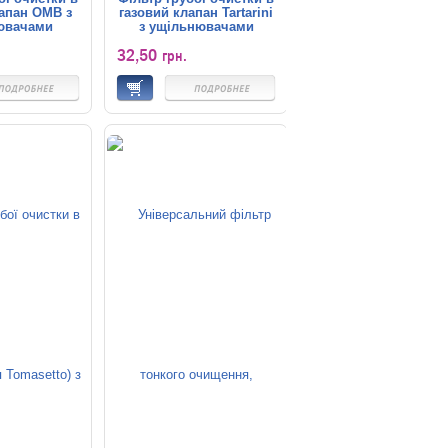
апан OMB з
газовий клапан Tartarini
ювачами
з ущільнювачами
32,50
грн.