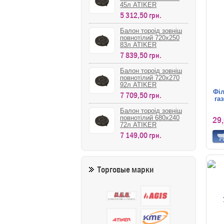
45л ATIKER
5 312,50 грн.
Балон тороід зовніш
повнотілий 720х250
83л ATIKER
7 839,50 грн.
Балон тороід зовніш
повнотілий 720х270
92л ATIKER
Філ
7 709,50 грн.
га
Балон тороід зовніш
повнотілий 680х240
29
72л ATIKER
7 149,00 грн.
Торговые марки