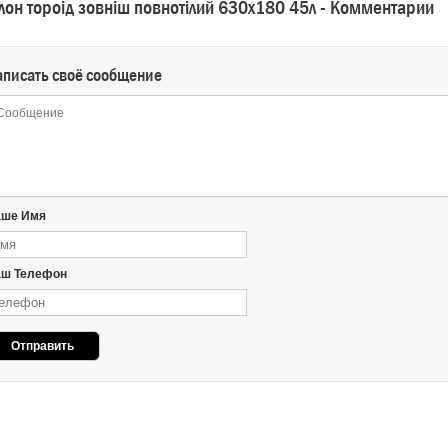
лон тороід зовніш повнотілий 630х180 45л - Комментарии
аписать своё сообщение
аше Имя
ш Телефон
Отправить