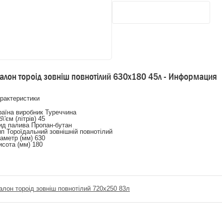
алон тороід зовніш повнотілий 630х180 45л - Информация
рактеристики
аїна виробник Туреччина
\'єм (літрів) 45
д палива Пропан-бутан
п Тороїдальний зовнішній повнотілий
аметр (мм) 630
сота (мм) 180
алон тороід зовніш повнотілий 720х250 83л