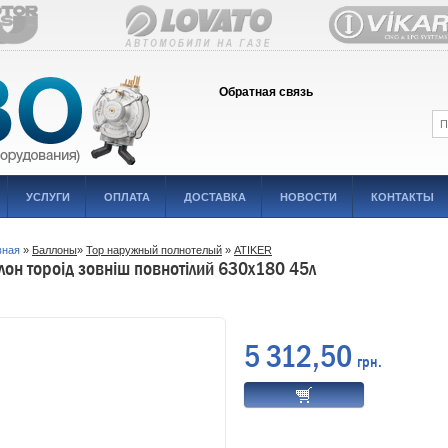
Обратная связь
УСЛУГИ
ОПЛАТА
ДОСТАВКА
НОВОСТИ
КОНТАКТЫ
вная
»
Баллоны
»
Тор наружный полнотелый
»
ATIKER
лон тороід зовніш повнотілий 630х180 45л
5 312,50
грн.