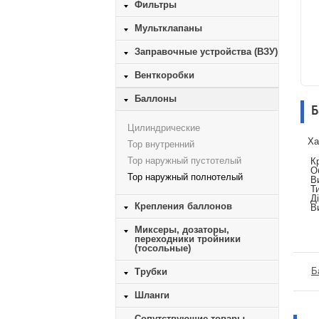
Фильтры
Мультклапаны
Заправочные устройства (ВЗУ)
Венткоробки
Баллоны
Б
Цилиндрические
Ха
Тор внутренний
Тор наружный пустотелый
Кр
Об
Тор наружный полнотелый
Ви
Ти
Ді
Крепления баллонов
Ви
Миксеры, дозаторы,
переходники тройники
(тосольные)
Б
Трубки
Шланги