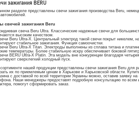
ечи зажигания BERU
анном разделе представлены свечи зажигания производства Beru, немец
 автомобилей.
ы свечей зажигания Beru
Иридиевая свеча Beru Ultra. Классические надежные свечи для большинс
ичаются высоким качеством.
Свечи Beru Ultra-X. Центральный электрод такой свечи покрыт никелем, 
антируют стабильное зажигания. Функция самоочистки.
Свечи Beru Ultra-X Titan. Электроды выполнены из сплава титана и плат
окие температуры. Более стабильную искру обеспечивает боковой пятиг
Свечи BERU Ultra-X Platin. Эта модель вне конкуренции благодаря четыр
антируют сверхлегкий холодный пуск.
ссортименте нашей продукции представлены свечи зажигания Beru для 
азать их по приемлемым ценам в Харькове и Харьковской области. Купит
азина с доставкой по всей территории Украины можно, оставив заявку на
ефона. Наши менеджеры предоставят подробную консультацию по всем 
актера, помогут сформировать заказ.