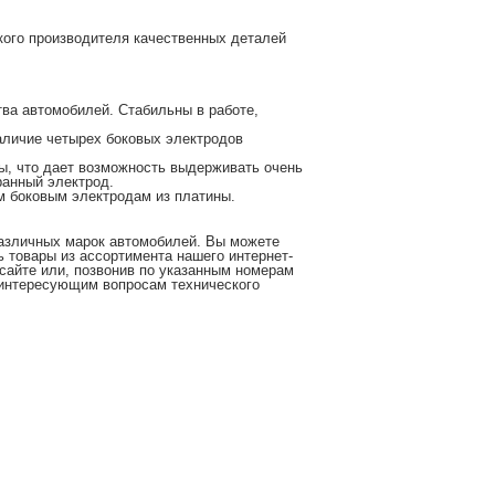
кого производителя качественных деталей
тва автомобилей. Стабильны в работе,
наличие четырех боковых электродов
ины, что дает возможность выдерживать очень
ранный электрод.
ем боковым электродам из платины.
различных марок автомобилей. Вы можете
ь товары из ассортимента нашего интернет-
 сайте или, позвонив по указанным номерам
интересующим вопросам технического