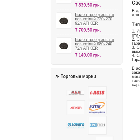
Св
7 839,50 грн.
В д
Балон тороід зовніш
для
повнотілий 720х270
92л ATIKER
Тип
7 709,50 грн.
1. 
отл
2. 
Балон тороід зовніш
гар
повнотілий 680х240
3. 
72л ATIKER
выс
7 149,00 грн.
4. 
Гар
В а
зак
Торговые марки
маг
тел
хар