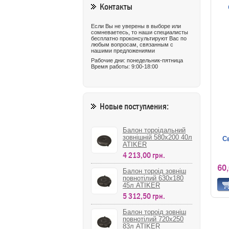
Контакты
Если Вы не уверены в выборе или
сомневаетесь, то наши специалисты
бесплатно проконсультируют Вас по
любым вопросам, связанным с
нашими предложениями
Рабочие дни: понедельник-пятница
Время работы: 9:00-18:00
Новые поступления:
Балон тороідальний
зовнішній 580х200 40л
С
ATIKER
4 213,00 грн.
60
Балон тороід зовніш
повнотілий 630х180
45л ATIKER
5 312,50 грн.
Балон тороід зовніш
повнотілий 720х250
83л ATIKER