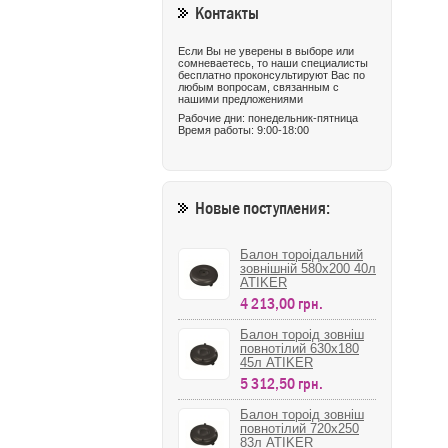
Контакты
Если Вы не уверены в выборе или
сомневаетесь, то наши специалисты
бесплатно проконсультируют Вас по
любым вопросам, связанным с
нашими предложениями
Рабочие дни: понедельник-пятница
Время работы: 9:00-18:00
Новые поступления:
Балон тороідальний
зовнішній 580х200 40л
ATIKER
4 213,00 грн.
Балон тороід зовніш
повнотілий 630х180
45л ATIKER
5 312,50 грн.
Балон тороід зовніш
повнотілий 720х250
83л ATIKER