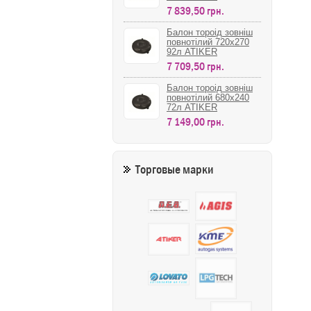
7 839,50 грн.
Балон тороід зовніш
повнотілий 720х270
92л ATIKER
7 709,50 грн.
Балон тороід зовніш
повнотілий 680х240
72л ATIKER
7 149,00 грн.
Торговые марки