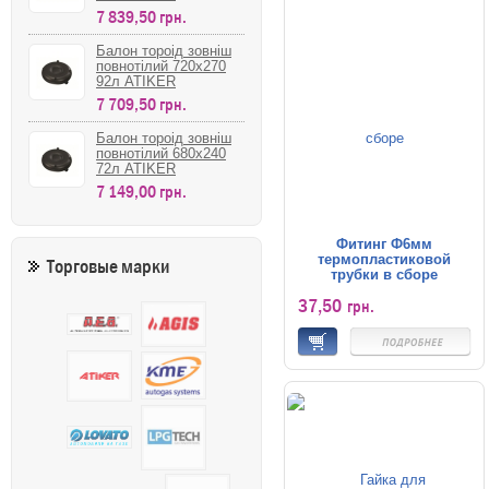
7 839,50 грн.
Балон тороід зовніш
повнотілий 720х270
92л ATIKER
7 709,50 грн.
Балон тороід зовніш
повнотілий 680х240
72л ATIKER
7 149,00 грн.
Фитинг Ф6мм
термопластиковой
Торговые марки
трубки в сборе
37,50
грн.