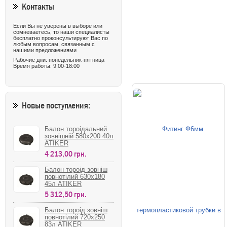
Контакты
Если Вы не уверены в выборе или
сомневаетесь, то наши специалисты
бесплатно проконсультируют Вас по
любым вопросам, связанным с
нашими предложениями
Рабочие дни: понедельник-пятница
Время работы: 9:00-18:00
Новые поступления:
Балон тороідальний
зовнішній 580х200 40л
ATIKER
4 213,00 грн.
Балон тороід зовніш
повнотілий 630х180
45л ATIKER
5 312,50 грн.
Балон тороід зовніш
повнотілий 720х250
83л ATIKER